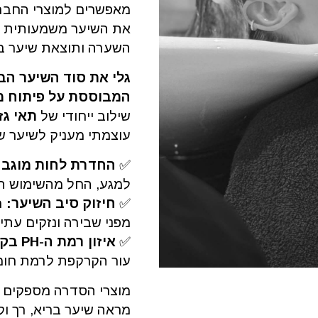
מאפשרים למוצרי החברה
את השיער משמעותית מ
השערה ותוצאת שיער במ
גלי את סוד השיער הב
המבוססת על פיתוח 
שילוב ייחודי של
תאי ג
עוצמתי מעניק לשיער של
✅
החדרת לחות מוגבר
למגע, החל מהשימוש הר
✅
חיזוק סיב השיער:
מפני שבירה ונזקים עתיד
✅
איזון רמת ה-PH בקרקפת:
עור הקרקפת לרמת חומצ
מוצרי הסדרה מספקים 
מראה שיער בריא, רך וק