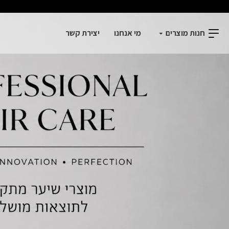
BOLL
JO'
חנות מוצרים
מי אנחנו
יצירת קשר
ולי
'ון
יפוח
יער
בוסס
אי
זע
מחיים