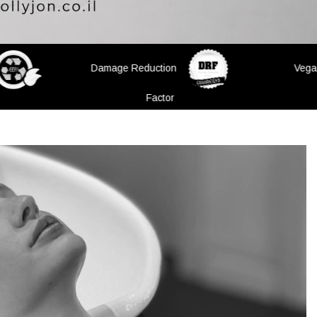
ruelty-Free
Up to 65% Recycled
Material