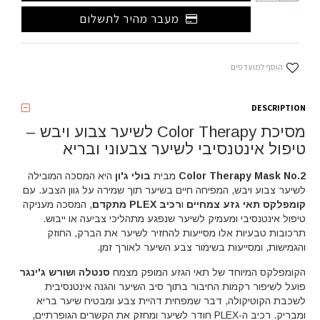
מעבר מהיר לתשלום
הוסף למועדפים
DESCRIPTION
מסיכת Color Therapy לשיער צבוע ויבש –
טיפול אינטנסיבי לשיער צבעוני ובריא
Color Therapy Mask No.2
מבית
בולי ג'ון
היא המסכה המובילה
לשיער צבוע ויבש, המפיחה חיים בשיער תוך שמירה על גוון הצבע. עם
קומפלקס תאי גזע צמחיים
ו
רכיב PLEX מתקדם
, המסכה מעניקה
טיפול אינטנסיבי ומעמיק לשיער שנפגע מתהליכי צביעה או ייבוש.
תרכובות טבעיות אלו מסייעות להחזיר לשיער את הברק, החוזק
והגמישות, ומסייעות בשימור צבע השיער לאורך זמן.
הקומפלקס המיוחד של תאי הגזע המופק מצמח
סנטלה
ו
שורש ג'ינגר
פועל לשיפור רקמות החיבור בתוך סיב השיער והגנה אינטנסיבית
לשכבת הקוטיקולה, דבר שמפחית דהיית צבע ומבטיח שיער בריא
ומבריק. רכיב ה-PLEX חודר לשיער ומחזק את הקשרים הגופרתיים,