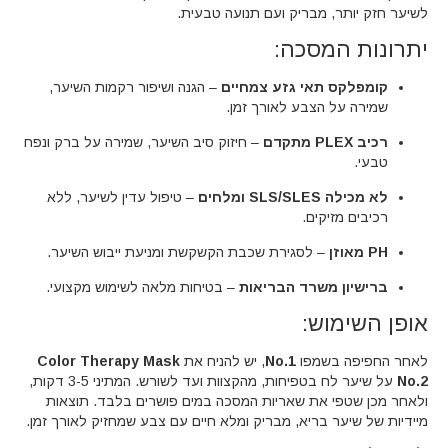
לשיער חזק יותר, מבריק ועם תנועה טבעית.
יתרונות המסכה:
קומפלקס תאי גזע צמחיים
– הגנה ושיפור רקמות השיער,
שמירה על הצבע לאורך זמן.
רכיב PLEX מתקדם
– חיזוק סיב השיער, שמירה על ברק ונפח
טבעי.
לא מכילה SLS/SLES ומלחים
– טיפול עדין לשיער, ללא
רכיבים מזיקים.
PH מאוזן
– לסגירת שכבת הקשקשת ומניעת ייבוש השיער.
ברישיון משרד הבריאות
– בטיחות מלאה לשימוש מקצועי.
אופן השימוש:
לאחר החפיפה בשמפו
No.1
, יש להניח את
Color Therapy Mask
No.2
על שיער לח בטפיחות, מהקצוות ועד לשורש. המתיני 3-5 דקות,
ולאחר מכן שטפי את שאריות המסכה במים פושרים בלבד. תוצאות
מיידיות של שיער בריא, מבריק ומלא חיים עם צבע שמחזיק לאורך זמן.