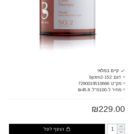
קיים במלאי
דגם:
bjctm2-152
מק"ט:
7290019510666
מחיר ל-100מ"ל:
₪45.8
₪229.00
הוסף לסל