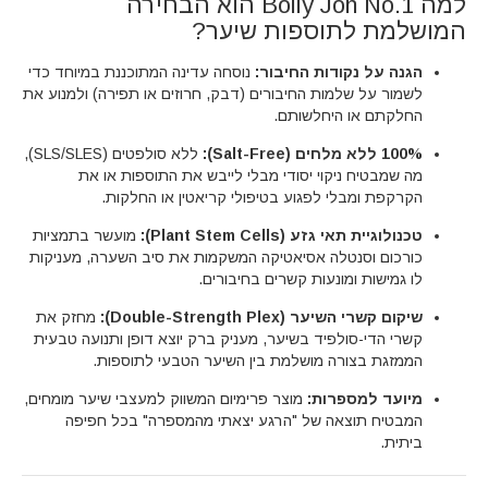
למה Bolly Jon No.1 הוא הבחירה
המושלמת לתוספות שיער?
הגנה על נקודות החיבור:
נוסחה עדינה המתוכננת במיוחד כדי
לשמור על שלמות החיבורים (דבק, חרוזים או תפירה) ולמנוע את
החלקתם או היחלשותם.
100% ללא מלחים (Salt-Free):
ללא סולפטים (SLS/SLES),
מה שמבטיח ניקוי יסודי מבלי לייבש את התוספות או את
הקרקפת ומבלי לפגוע בטיפולי קריאטין או החלקות.
טכנולוגיית תאי גזע (Plant Stem Cells):
מועשר בתמציות
כורכום וסנטלה אסיאטיקה המשקמות את סיב השערה, מעניקות
לו גמישות ומונעות קשרים בחיבורים.
שיקום קשרי השיער (Double-Strength Plex):
מחזק את
קשרי הדי-סולפיד בשיער, מעניק ברק יוצא דופן ותנועה טבעית
הממזגת בצורה מושלמת בין השיער הטבעי לתוספות.
מיועד למספרות:
מוצר פרימיום המשווק למעצבי שיער מומחים,
המבטיח תוצאה של "הרגע יצאתי מהמספרה" בכל חפיפה
ביתית.