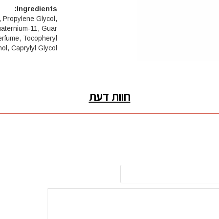
Ingredients:
 Propylene Glycol,
uaternium-11, Guar
erfume, Tocopheryl
, Caprylyl Glycol.
חוות דעת