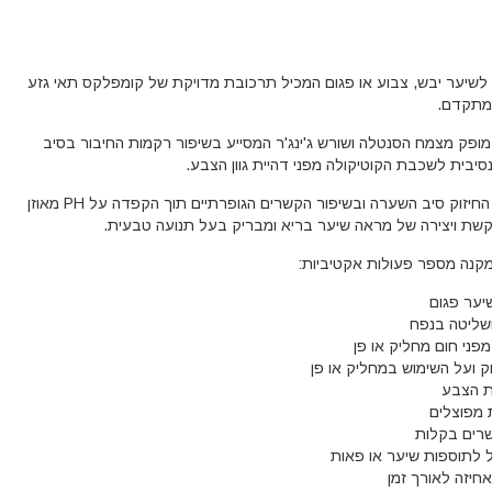
 לשיער יבש, צבוע או פגום המכיל תרכובת מדויקת של קומפלקס תאי גזע
ופק מצמח הסנטלה ושורש ג'ינג'ר המסייע בשיפור רקמות החיבור בסיב
סיבית לשכבת הקוטיקולה מפני דהיית גוון הצבע.
רכיב ה-FLEX מסייע החיזוק סיב השערה ובשיפור הקשרים הגופרתיים תוך הקפדה על PH מאוזן
ת ויצירה של מראה שיער בריא ומבריק בעל תנועה טבעית.
קנה מספר פעולות אקטיביות:
שיער פגום
שליטה בנפח
פני חום מחליק או פן
 ועל השימוש במחליק או פן
ית הצבע
 מפוצלים
רים בקלות
ל לתוספות שיער או פאות
חיזה לאורך זמן