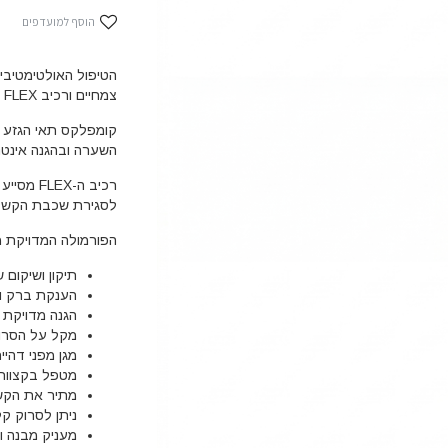
הוסף למועדפים
הטיפול האולטימטיבי
צמחיים ורכיב FLEX מתקדם.
קומפלקס תאי הגזע מ
השערה ובהגנה אינטנ
לסגירת שכבת הקשקש
הפורמולה המדויקת מ
תיקון ושיקום 
הענקת ברק ו
הגנה מדויקת מ
מקל על הסרוק
מגן מפני דהי
מטפל בקצוות
מתיר את הקש
ניתן לסרוק ק
מעניק מבנה וא