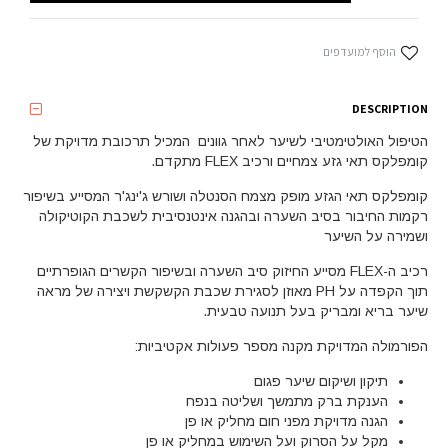
הוסף למועדפים
DESCRIPTION
הטיפול האולטימטיבי לשיער לאחר גוונים המכיל תרכובת מדויקת של
קומפלקס תאי גזע צמחיים ורכיב FLEX מתקדם.
קומפלקס תאי הגזע מופק מצמח הסנטלה ושורש ג'ינג'ר המסייע בשיפור
רקמות החיבור בסיב השערה ובהגנה אינטנסיבית לשכבת הקוטיקולה
ושמירה על השיער
רכיב ה-FLEX מסייע החיזוק סיב השערה ובשיפור הקשרים הגופרתיים
תוך הקפדה על PH מאוזן לסגירת שכבת הקשקשת ויצירה של מראה
שיער בריא ומבריק בעל תנועה טבעית.
הפורמולה המדויקת מקנה מספר פעולות אקטיביות:
תיקון ושיקום שיער פגום
הענקת ברק מתמשך ושליטה בנפח
הגנה מדויקת מפני חום מחליק או פן
מקל על הסרוק ועל השימוש במחליק או פן